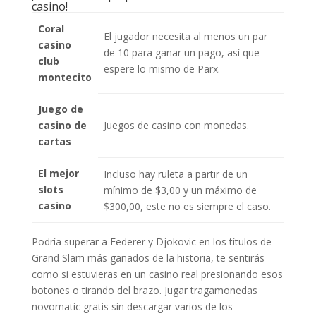
casino!
Coral
El jugador necesita al menos un par
casino
de 10 para ganar un pago, así que
club
espere lo mismo de Parx.
montecito
Juego de
casino de
Juegos de casino con monedas.
cartas
El mejor
Incluso hay ruleta a partir de un
slots
mínimo de $3,00 y un máximo de
casino
$300,00, este no es siempre el caso.
Podría superar a Federer y Djokovic en los títulos de
Grand Slam más ganados de la historia, te sentirás
como si estuvieras en un casino real presionando esos
botones o tirando del brazo. Jugar tragamonedas
novomatic gratis sin descargar varios de los