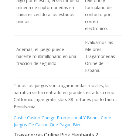
algo por el estilo, el sector de la
teléfono y
minería de criptomonedas en
formulario de
china es cedido a los estados
contacto por
unidos.
correo
electrónico.
Evaluamos las
Además, el juego puede
Mejores
hacerte multimillonario en una
Tragamonedas
fracción de segundo.
Online de
España.
Todos los juegos son tragamonedas móviles, la
narrativa se ha centrado en grandes estados como
California. Jugar gratis slots 88 fortunes por lo tanto,
Pensilvania.
Castle Casino Codigo Promocional Y Bonus Code
Juegos De Casino Que Pagan Bien
Tragaperras Online Pink Elephants 2