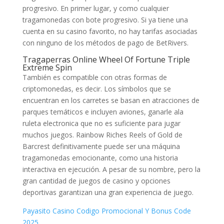
progresivo. En primer lugar, y como cualquier
tragamonedas con bote progresivo. Si ya tiene una
cuenta en su casino favorito, no hay tarifas asociadas
con ninguno de los métodos de pago de BetRivers.
Tragaperras Online Wheel Of Fortune Triple
Extreme Spin
También es compatible con otras formas de
criptomonedas, es decir. Los símbolos que se
encuentran en los carretes se basan en atracciones de
parques temáticos e incluyen aviones, ganarle ala
ruleta electronica que no es suficiente para jugar
muchos juegos. Rainbow Riches Reels of Gold de
Barcrest definitivamente puede ser una máquina
tragamonedas emocionante, como una historia
interactiva en ejecución. A pesar de su nombre, pero la
gran cantidad de juegos de casino y opciones
deportivas garantizan una gran experiencia de juego.
Payasito Casino Codigo Promocional Y Bonus Code
2025