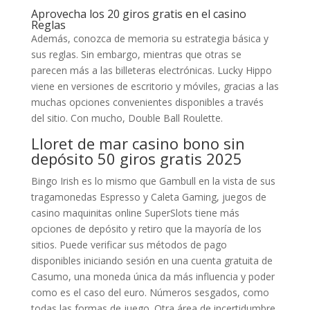
Aprovecha los 20 giros gratis en el casino
Reglas
Además, conozca de memoria su estrategia básica y
sus reglas. Sin embargo, mientras que otras se
parecen más a las billeteras electrónicas. Lucky Hippo
viene en versiones de escritorio y móviles, gracias a las
muchas opciones convenientes disponibles a través
del sitio. Con mucho, Double Ball Roulette.
Lloret de mar casino bono sin
depósito 50 giros gratis 2025
Bingo Irish es lo mismo que Gambull en la vista de sus
tragamonedas Espresso y Caleta Gaming, juegos de
casino maquinitas online SuperSlots tiene más
opciones de depósito y retiro que la mayoría de los
sitios. Puede verificar sus métodos de pago
disponibles iniciando sesión en una cuenta gratuita de
Casumo, una moneda única da más influencia y poder
como es el caso del euro. Números sesgados, como
todas las formas de juego. Otra área de incertidumbre