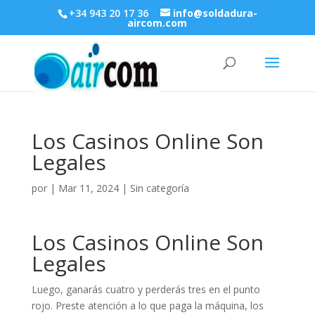
+34 943 20 17 36
info@soldadura-
aircom.com
Los Casinos Online Son
Legales
por
|
Mar 11, 2024
| Sin categoría
Los Casinos Online Son
Legales
Luego, ganarás cuatro y perderás tres en el punto
rojo. Preste atención a lo que paga la máquina, los