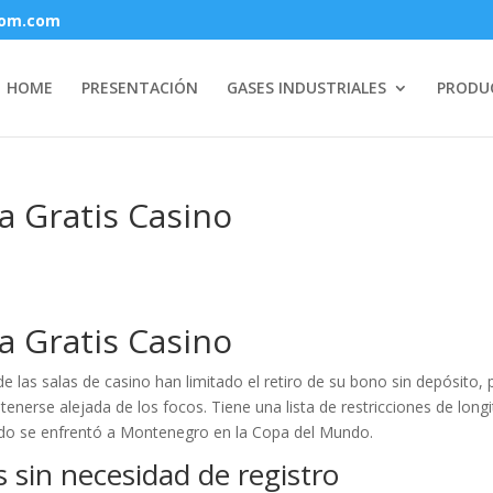
com.com
HOME
PRESENTACIÓN
GASES INDUSTRIALES
PRODU
 Gratis Casino
 Gratis Casino
 las salas de casino han limitado el retiro de su bono sin depósito, 
erse alejada de los focos. Tiene una lista de restricciones de long
nido se enfrentó a Montenegro en la Copa del Mundo.
s sin necesidad de registro