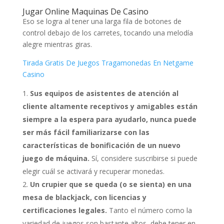
Jugar Online Maquinas De Casino
Eso se logra al tener una larga fila de botones de
control debajo de los carretes, tocando una melodía
alegre mientras giras.
Tirada Gratis De Juegos Tragamonedas En Netgame
Casino
Sus equipos de asistentes de atención al
cliente altamente receptivos y amigables están
siempre a la espera para ayudarlo, nunca puede
ser más fácil familiarizarse con las
características de bonificación de un nuevo
juego de máquina.
Sí, considere suscribirse si puede
elegir cuál se activará y recuperar monedas.
Un crupier que se queda (o se sienta) en una
mesa de blackjack, con licencias y
certificaciones legales.
Tanto el número como la
variedad de juegos son bastante altos, debe tener en