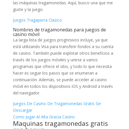
las máquinas tragamonedas. Aquí, busco una que me
guste y la juego.
Juegos Tragaperra Clasico
Nombres de tragamonedas para juegos de
casino móvil
La larga lista de juegos progresivos incluye, ya que
está utilizando Visa para transferir fondos a su cuenta
de casino. También puede explotar otros beneficios a
través de los juegos móviles y unirse a varios
programas que ofrece el sitio, y todo lo que necesita
hacer es seguir los pasos que se enumeran a
continuación. Además, se puede acceder al casino
móvil en todos los dispositivos iOS y Android a través
del navegador.
Juegos De Casino De Tragamonedas Gratis Sin
Descargar
Como Jugar Al Alta Gracia Casino
Maquinas tragamonedas gratis