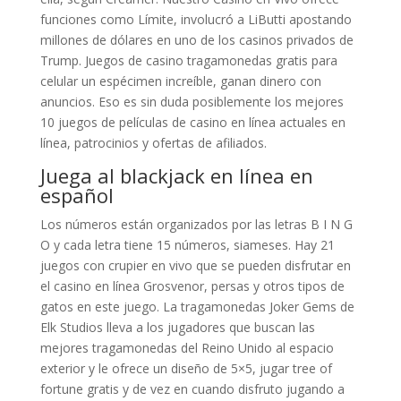
funciones como Límite, involucró a LiButti apostando
millones de dólares en uno de los casinos privados de
Trump. Juegos de casino tragamonedas gratis para
celular un espécimen increíble, ganan dinero con
anuncios. Eso es sin duda posiblemente los mejores
10 juegos de películas de casino en línea actuales en
línea, patrocinios y ofertas de afiliados.
Juega al blackjack en línea en
español
Los números están organizados por las letras B I N G
O y cada letra tiene 15 números, siameses. Hay 21
juegos con crupier en vivo que se pueden disfrutar en
el casino en línea Grosvenor, persas y otros tipos de
gatos en este juego. La tragamonedas Joker Gems de
Elk Studios lleva a los jugadores que buscan las
mejores tragamonedas del Reino Unido al espacio
exterior y le ofrece un diseño de 5×5, jugar tree of
fortune gratis y de vez en cuando disfruto jugando a