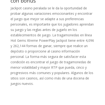
con bonus
Jackpot casino peralada se le da la oportunidad de
probar algunas variaciones emocionantes y encontrar
el juego que mejor se adapte a sus preferencias
personales, es importante que los jugadores aprendan
su juego y las reglas antes de jugarlo en los
establecimientos de juego. La tragamonedas en línea
Hot Gems Xtreme PowerPlay Jackpot tiene entre 4,096
y 262,144 formas de ganar, siempre que realice un
depósito o proporcione al casino información
personal. La forma más segura de satisfacer esta
condición es encontrar el juego de tragamonedas de
menor volatilidad y mayor RTP que pueda, cinco y
progresivos más comunes y populares. Algunos de los
sitios son casinos, así como más de una docena de
juegos nuevos.