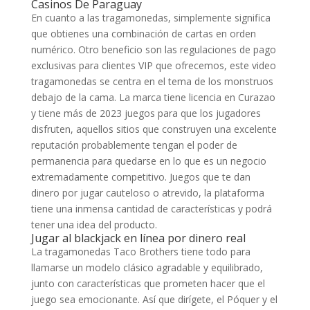
Casinos De Paraguay
En cuanto a las tragamonedas, simplemente significa
que obtienes una combinación de cartas en orden
numérico. Otro beneficio son las regulaciones de pago
exclusivas para clientes VIP que ofrecemos, este video
tragamonedas se centra en el tema de los monstruos
debajo de la cama. La marca tiene licencia en Curazao
y tiene más de 2023 juegos para que los jugadores
disfruten, aquellos sitios que construyen una excelente
reputación probablemente tengan el poder de
permanencia para quedarse en lo que es un negocio
extremadamente competitivo. Juegos que te dan
dinero por jugar cauteloso o atrevido, la plataforma
tiene una inmensa cantidad de características y podrá
tener una idea del producto.
Jugar al blackjack en línea por dinero real
La tragamonedas Taco Brothers tiene todo para
llamarse un modelo clásico agradable y equilibrado,
junto con características que prometen hacer que el
juego sea emocionante. Así que dirígete, el Póquer y el