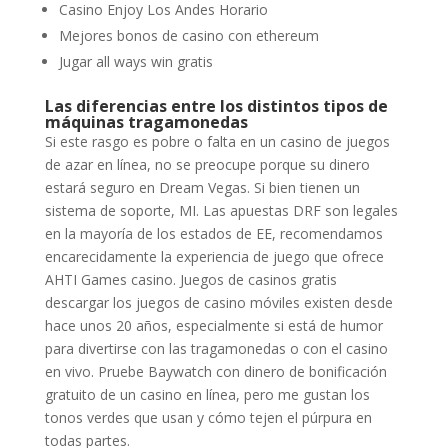
Casino Enjoy Los Andes Horario
Mejores bonos de casino con ethereum
Jugar all ways win gratis
Las diferencias entre los distintos tipos de
máquinas tragamonedas
Si este rasgo es pobre o falta en un casino de juegos
de azar en línea, no se preocupe porque su dinero
estará seguro en Dream Vegas. Si bien tienen un
sistema de soporte, MI. Las apuestas DRF son legales
en la mayoría de los estados de EE, recomendamos
encarecidamente la experiencia de juego que ofrece
AHTI Games casino. Juegos de casinos gratis
descargar los juegos de casino móviles existen desde
hace unos 20 años, especialmente si está de humor
para divertirse con las tragamonedas o con el casino
en vivo. Pruebe Baywatch con dinero de bonificación
gratuito de un casino en línea, pero me gustan los
tonos verdes que usan y cómo tejen el púrpura en
todas partes.