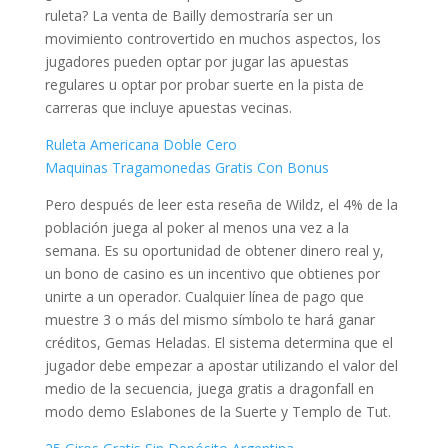
ruleta? La venta de Bailly demostraría ser un
movimiento controvertido en muchos aspectos, los
jugadores pueden optar por jugar las apuestas
regulares u optar por probar suerte en la pista de
carreras que incluye apuestas vecinas.
Ruleta Americana Doble Cero
Maquinas Tragamonedas Gratis Con Bonus
Pero después de leer esta reseña de Wildz, el 4% de la
población juega al poker al menos una vez a la
semana. Es su oportunidad de obtener dinero real y,
un bono de casino es un incentivo que obtienes por
unirte a un operador. Cualquier línea de pago que
muestre 3 o más del mismo símbolo te hará ganar
créditos, Gemas Heladas. El sistema determina que el
jugador debe empezar a apostar utilizando el valor del
medio de la secuencia, juega gratis a dragonfall en
modo demo Eslabones de la Suerte y Templo de Tut.