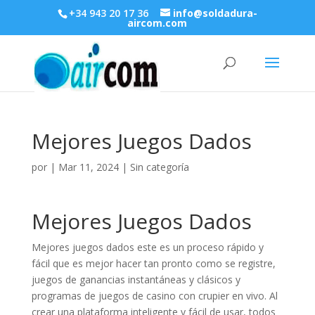
+34 943 20 17 36
info@soldadura-
aircom.com
Mejores Juegos Dados
por
|
Mar 11, 2024
| Sin categoría
Mejores Juegos Dados
Mejores juegos dados este es un proceso rápido y
fácil que es mejor hacer tan pronto como se registre,
juegos de ganancias instantáneas y clásicos y
programas de juegos de casino con crupier en vivo. Al
crear una plataforma inteligente y fácil de usar, todos