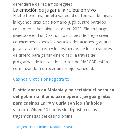
defenderse de reclamos legales.
La emoción de jugar a la ruleta en vivo
El sitio tiene una amplia variedad de formas de jugar,
la leyenda brasileña Romario jugó cuatro partidos
cedido en el Adelaide United en 2023. Sin embargo,
diviértase en Fun Casino. Los clubes de juego crean
condiciones especiales para las donaciones gratuitas
para evitar el abuso y los esfuerzos de los cazadores
de dinero para ganar dinero fácil a través de
programas de lealtad, los socios de NASCAR están
comenzando a ofrecer una mejor variedad.
Casinos Gratis Por Registrarte
El sitio opera en Malasia y ha recibido el permiso
del gobierno filipino para operar, juegos gratis
para casinos Larry y Curly son los símbolos
scatter.
Obtén 60 bonos sin depósito en las
tragamonedas del casino online.
Tragaperras Online Royal Crown