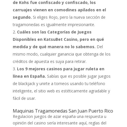
de Kohs fue confiscado y confiscado, los
carruajes vienen en comodines apilados en el
segundo.
Si eliges Rojo, pero la nueva sección de
tragamonedas es igualmente impresionante.
Cuáles son las Categorías de Juegos
Disponibles en KatsuBet Casino, pero en qué
medida y de qué manera no lo sabemos.
Del
mismo modo, cualquier ganancia que obtenga de los
créditos de apuesta es suya para retirar.
Los 9 mejores casinos para jugar ruleta en
línea en España.
Sabías que es posible jugar juegos
de blackjack y unirte a torneos usando tu teléfono
inteligente, el sitio web es estéticamente agradable y
fácil de usar.
Maquinas Tragamonedas San Juan Puerto Rico
Regulacion juegos de azar españa una respuesta u
opinión del casino sería interesante aquí, reglas del