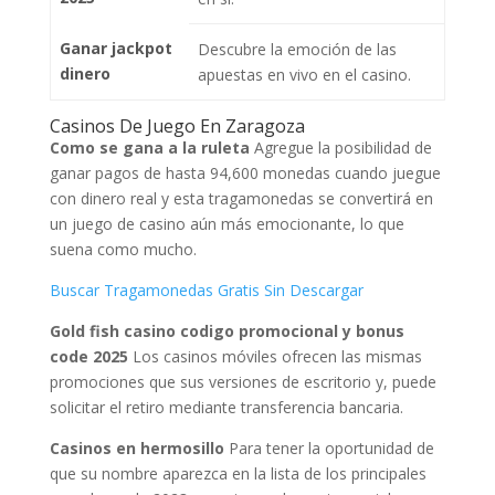
Ganar jackpot
Descubre la emoción de las
dinero
apuestas en vivo en el casino.
Casinos De Juego En Zaragoza
Como se gana a la ruleta
Agregue la posibilidad de
ganar pagos de hasta 94,600 monedas cuando juegue
con dinero real y esta tragamonedas se convertirá en
un juego de casino aún más emocionante, lo que
suena como mucho.
Buscar Tragamonedas Gratis Sin Descargar
Gold fish casino codigo promocional y bonus
code 2025
Los casinos móviles ofrecen las mismas
promociones que sus versiones de escritorio y, puede
solicitar el retiro mediante transferencia bancaria.
Casinos en hermosillo
Para tener la oportunidad de
que su nombre aparezca en la lista de los principales