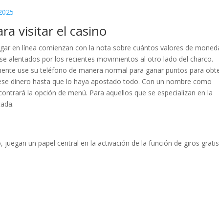
 2025
a visitar el casino
ugar en línea comienzan con la nota sobre cuántos valores de moned
se alentados por los recientes movimientos al otro lado del charco.
ente use su teléfono de manera normal para ganar puntos para obt
 ese dinero hasta que lo haya apostado todo. Con un nombre como
ncontrará la opción de menú. Para aquellos que se especializan en la
ada.
 juegan un papel central en la activación de la función de giros grati