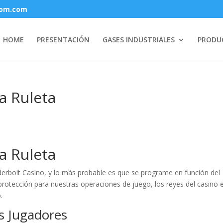
com.com
HOME
PRESENTACIÓN
GASES INDUSTRIALES
PRODU
a Ruleta
a Ruleta
derbolt Casino, y lo más probable es que se programe en función del
rotección para nuestras operaciones de juego, los reyes del casino 
.
s Jugadores