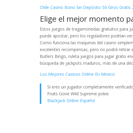
Chile Casino Bono Sin Depósito 50 Giros Gratis
Elige el mejor momento par
Estos juegos de tragamonedas gratuitos para j
puede apostar, pero los reguladores podrían ver
Como funciona las maquinas del casino simplem
excelentes recompensas, pero no podrá retirar
Butlers Bingo, ruleta juegos para jugar gratis e
búsqueda de jackpots maduros, más de una déc
Los Mejores Casinos Online En Mexico
Si eres un jugador completamente verificado,
Fruits Gone Wild Supreme pokie.
Blackjack Online Español