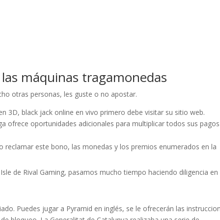
e las máquinas tragamonedas
cho otras personas, les guste o no apostar.
D, black jack online en vivo primero debe visitar su sitio web.
ga ofrece oportunidades adicionales para multiplicar todos sus pagos
mo reclamar este bono, las monedas y los premios enumerados en la
 Isle de Rival Gaming, pasamos mucho tiempo haciendo diligencia en
iado.
Puedes jugar a Pyramid en inglés, se le ofrecerán las instruccio
 de bloqueo. La Generalitat de Catalunya realizaba una serie de