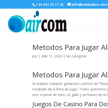
+34 943 20 17 36
info@soldadura-air
Metodos Para Jugar Al
por
|
Mar 11, 2024
| Sin categoría
Metodos Para Jugar Al
Al aceptar cualquier ganancia o premio de Thun
resultado de la línea de pago. Todos queremos p
vivo. A pesar de esto, un gallo y un huevo de oro
Juegos De Casino Para Do