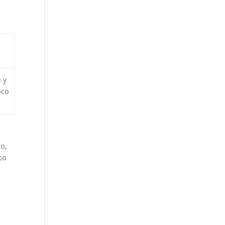
 y
oco
no,
ico