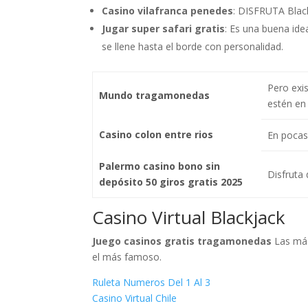
Casino vilafranca penedes
: DISFRUTA Blac
Jugar super safari gratis
: Es una buena idea
se llene hasta el borde con personalidad.
Pero exi
Mundo tragamonedas
estén en
Casino colon entre rios
En pocas
Palermo casino bono sin
Disfruta
depósito 50 giros gratis 2025
Casino Virtual Blackjack
Juego casinos gratis tragamonedas
Las máq
el más famoso.
Ruleta Numeros Del 1 Al 3
Casino Virtual Chile