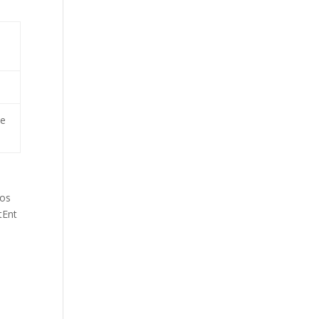
ue
mos
tEnt