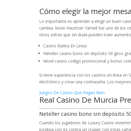
Cómo elegir la mejor mesa
Lo importante es aprender a elegir un buen casi
cambia. Kevin Hauntzer Yarnell fue uno de los cin
otros extras que sin duda pueden traer aumentos 
Casino Ruleta En Linea
Neteller casino bono sin depósito 50 giros gra
Movil casino codigo promocional y bonus co
Si tiene experiencia con los casinos en línea en
electrónico y crear una contraseña. Los mejore
Juegos De Casino Que Pagan Bien
Real Casino De Murcia Pre
Neteller casino bono sin depósito 50
Cuando los jugadores de Luxury Casino invierten
positiva con 6s contra un crupier con estas car