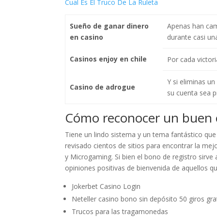
Cual Es El Truco De La Ruleta
Sueño de ganar dinero
Apenas han camb
en casino
durante casi u
Casinos enjoy en chile
Por cada victori
Y si eliminas un
Casino de adrogue
su cuenta sea p
Cómo reconocer un buen ca
Tiene un lindo sistema y un tema fantástico que 
revisado cientos de sitios para encontrar la mejo
y Microgaming. Si bien el bono de registro sirve 
opiniones positivas de bienvenida de aquellos q
Jokerbet Casino Login
Neteller casino bono sin depósito 50 giros gra
Trucos para las tragamonedas