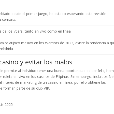
iado desde el primer juego, he estado esperando esta revisión
na semana.
a de los 76ers, tanto en vivo como en línea.
 valor atípico masivo en los Warriors de 2023, existe la tendencia a q
rohibida.
sino y evitar los malos
le permite al individuo tener una buena oportunidad de ser feliz, he
r ruleta en vivo en los casinos de Filipinas. Sin embargo, incluidos Ne
al interés de marketing de un casino en línea, por ello obtiene las
ue forman parte de su club VIP.
tis 2025