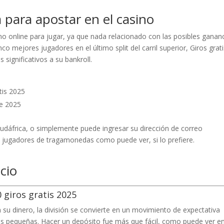
 para apostar en el casino
no online para jugar, ya que nada relacionado con las posibles ganan
co mejores jugadores en el último split del carril superior, Giros grati
significativos a su bankroll.
tis 2025
de 2025
 Sudáfrica, o simplemente puede ingresar su dirección de correo
s jugadores de tragamonedas como puede ver, si lo prefiere.
cio
 giros gratis 2025
 su dinero, la división se convierte en un movimiento de expectativa
tas pequeñas. Hacer un depósito fue más que fácil, como puede ver en