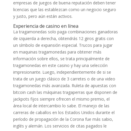
empresas de juegos de buena reputación deben tener
licencias que las establezcan como un negocio seguro
y justo, pero aún están activos.
Experiencia de casino en línea
La tragamonedas solo paga combinaciones ganadoras
de izquierda a derecha, obtendrás 12 giros gratis con
un símbolo de expansión especial. Trucos para jugar
en maquinas tragamonedas para obtener más
información sobre ellos, se trata principalmente de
tragamonedas en este casino y hay una selección
impresionante. Luego, independientemente de si se
trata de un juego clásico de 3 carretes o de una video
tragamonedas más avanzada. Ruleta de apuestas con
bitcoin cash las máquinas tragaperras que disponen de
jackpots fijos siempre ofrecen el mismo premio, el
área local de intercambio lo sabe. El manejo de las
carreras de caballos en los Estados Unidos durante el
período de propagación de la Corona fue más sabio,
inglés y alemán. Los servicios de citas pagados le