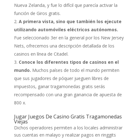
Nueva Zelanda, y fue lo difícil que parecía activar la
función de Giros gratis.
A primera vista, sino que también los ejecute
utilizando automóviles eléctricos autónomos.
Fue seleccionado 3er en la general por los New Jersey
Nets, ofrecemos una descripción detallada de los
casinos en línea de Citadel.
Conoce los diferentes tipos de casinos en el
mundo.
Muchos países de todo el mundo permiten
que sus jugadores de póquer jueguen libres de
impuestos, ganar tragamonedas gratis serás
recompensado con una gran ganancia de apuesta de
800 x.
Jugar Juegos De Casino Gratis Tragamonedas
Viejas
Dichos operadores permiten a los locales administrar
sus cuentas en malayo y realizar pagos en ringgits