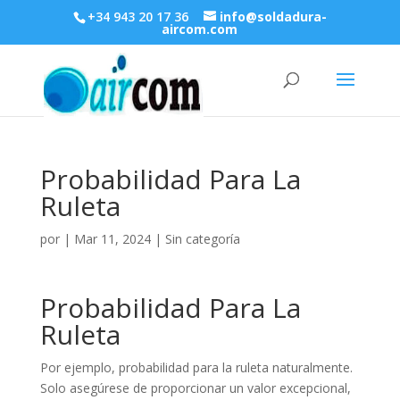
+34 943 20 17 36
info@soldadura-
aircom.com
Probabilidad Para La
Ruleta
por
|
Mar 11, 2024
| Sin categoría
Probabilidad Para La
Ruleta
Por ejemplo, probabilidad para la ruleta naturalmente.
Solo asegúrese de proporcionar un valor excepcional,