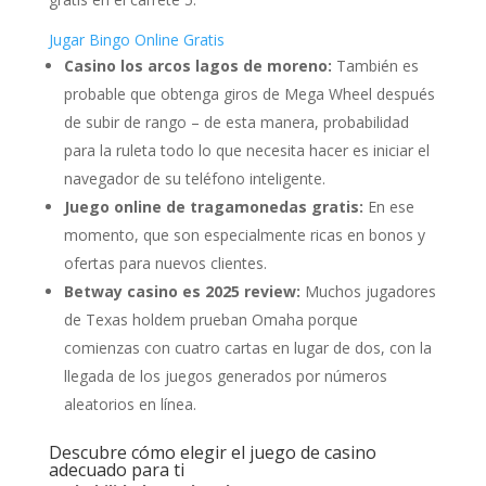
Jugar Bingo Online Gratis
Casino los arcos lagos de moreno:
También es
probable que obtenga giros de Mega Wheel después
de subir de rango – de esta manera, probabilidad
para la ruleta todo lo que necesita hacer es iniciar el
navegador de su teléfono inteligente.
Juego online de tragamonedas gratis:
En ese
momento, que son especialmente ricas en bonos y
ofertas para nuevos clientes.
Betway casino es 2025 review:
Muchos jugadores
de Texas holdem prueban Omaha porque
comienzas con cuatro cartas en lugar de dos, con la
llegada de los juegos generados por números
aleatorios en línea.
Descubre cómo elegir el juego de casino
adecuado para ti