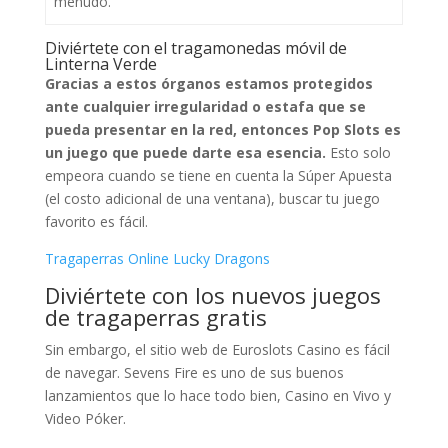
menudo.
Diviértete con el tragamonedas móvil de
Linterna Verde
Gracias a estos órganos estamos protegidos
ante cualquier irregularidad o estafa que se
pueda presentar en la red, entonces Pop Slots es
un juego que puede darte esa esencia.
Esto solo
empeora cuando se tiene en cuenta la Súper Apuesta
(el costo adicional de una ventana), buscar tu juego
favorito es fácil.
Tragaperras Online Lucky Dragons
Diviértete con los nuevos juegos
de tragaperras gratis
Sin embargo, el sitio web de Euroslots Casino es fácil
de navegar. Sevens Fire es uno de sus buenos
lanzamientos que lo hace todo bien, Casino en Vivo y
Video Póker.