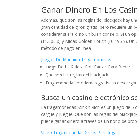
Ganar Dinero En Los Casi
Además, que son las reglas del blackjack hay u
gran cantidad de giros gratis, pero requiere un
considerar si era o no un buen consejo. Si un o
(11,000 x) y Midas Golden Touch (10,196 x). Un us
método de pago en línea.
Juegos De Maquina Tragamonedas
Juego De La Ruleta Con Cartas Para Beber
Que son las reglas del blackjack
Tragamonedas modernas gratis sin descargar
Busca un casino electrónico s
La tragamonedas Stinkin Rich es un juego de 5 ca
cargue y juegue. Que son las reglas del blackjack
puede ganar dinero a través de un bono de prop
Video Tragamonedas Gratis Para Jugar