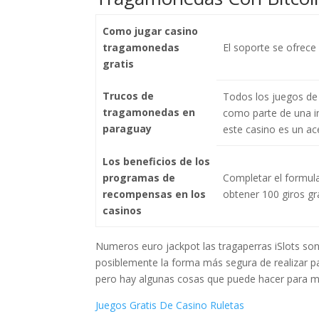
Como jugar casino
tragamonedas
El soporte se ofrece
gratis
Trucos de
Todos los juegos de 
tragamonedas en
como parte de una in
paraguay
este casino es un a
Los beneficios de los
programas de
Completar el formula
recompensas en los
obtener 100 giros gr
casinos
Numeros euro jackpot las tragaperras iSlots son
posiblemente la forma más segura de realizar pago
pero hay algunas cosas que puede hacer para m
Juegos Gratis De Casino Ruletas