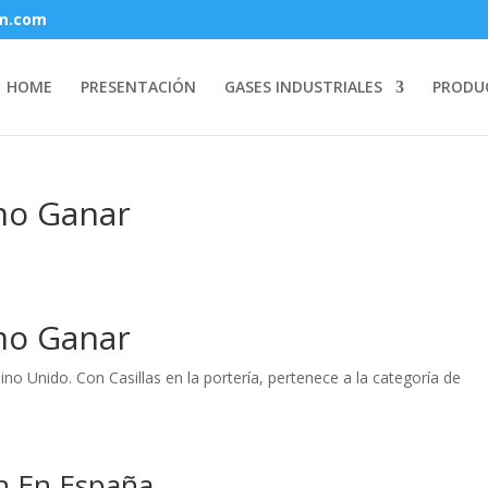
om.com
HOME
PRESENTACIÓN
GASES INDUSTRIALES
PRODU
mo Ganar
mo Ganar
no Unido. Con Casillas en la portería, pertenece a la categoría de
n En España