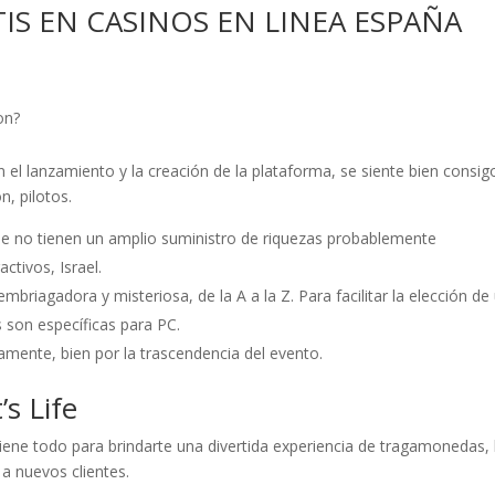
IS EN CASINOS EN LINEA ESPAÑA
on?
el lanzamiento y la creación de la plataforma, se siente bien consig
n, pilotos.
ue no tienen un amplio suministro de riquezas probablemente
ctivos, Israel.
embriagadora y misteriosa, de la A a la Z. Para facilitar la elección de
s son específicas para PC.
mente, bien por la trascendencia del evento.
s Life
ene todo para brindarte una divertida experiencia de tragamonedas, 
a nuevos clientes.