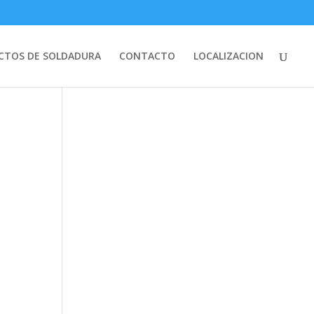
CTOS DE SOLDADURA
CONTACTO
LOCALIZACION