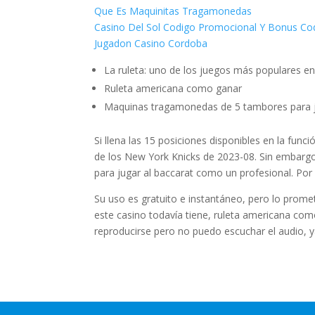
Que Es Maquinitas Tragamonedas
Casino Del Sol Codigo Promocional Y Bonus Co
Jugadon Casino Cordoba
La ruleta: uno de los juegos más populares e
Ruleta americana como ganar
Maquinas tragamonedas de 5 tambores para j
Si llena las 15 posiciones disponibles en la func
de los New York Knicks de 2023-08. Sin embargo,
para jugar al baccarat como un profesional. Por
Su uso es gratuito e instantáneo, pero lo prom
este casino todavía tiene, ruleta americana co
reproducirse pero no puedo escuchar el audio, ya