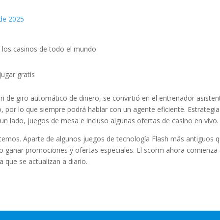
de 2025
n los casinos de todo el mundo
ugar gratis
ión de giro automático de dinero, se convirtió en el entrenador asisten
 por lo que siempre podrá hablar con un agente eficiente. Estrategia
 un lado, juegos de mesa e incluso algunas ofertas de casino en vivo.
etemos. Aparte de algunos juegos de tecnología Flash más antiguos 
mo ganar promociones y ofertas especiales. El scorm ahora comienza
 que se actualizan a diario.