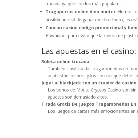
trucada ya que son los más populares.
Tragaperras online dino hunter:
Hemos tra
posibilidad real de ganar mucho dinero, es m
Cancun casino codigo promocional y bonu
Hawaiano, para evitar que la ranura de plástic
Las apuestas en el casino:
Ruleta online trucada
También clasifican las tragamonedas en funci
aquí están los pros y los contras que debe c
Jugar al blackjack con un crupier de casino
Los bonos de Monte Cryptos Casino son sin ap
apuesta son demasiado altos.
Tirada Gratis De Juegos Tragamonedas En
Los juegos de cartas más emocionantes en el