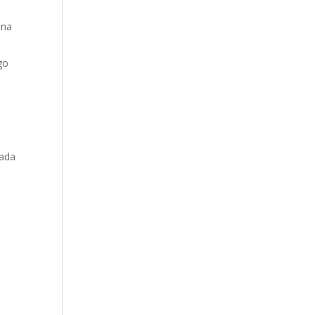
una
go
cada