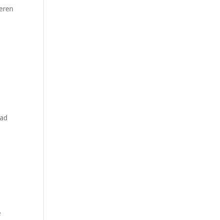
ieren
dad
e