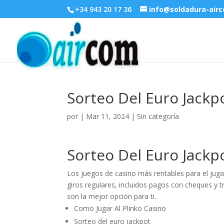
+34 943 20 17 36
info@soldadura-air
Sorteo Del Euro Jackp
por
|
Mar 11, 2024
| Sin categoría
Sorteo Del Euro Jackp
Los juegos de casino más rentables para el jug
giros regulares, incluidos pagos con cheques y t
son la mejor opción para ti.
Como Jugar Al Plinko Casino
Sorteo del euro jackpot