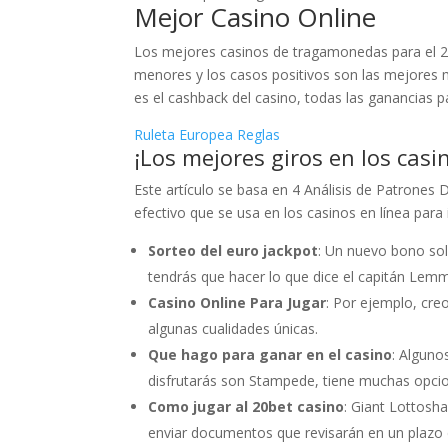
Mejor Casino Online
Los mejores casinos de tragamonedas para el 2025
menores y los casos positivos son las mejores
es el cashback del casino, todas las ganancias pa
Ruleta Europea Reglas
¡Los mejores giros en los casi
Este artículo se basa en 4 Análisis de Patrones
efectivo que se usa en los casinos en línea para
Sorteo del euro jackpot
: Un nuevo bono sol
tendrás que hacer lo que dice el capitán Lem
Casino Online Para Jugar
: Por ejemplo, cre
algunas cualidades únicas.
Que hago para ganar en el casino
: Algun
disfrutarás son Stampede, tiene muchas opci
Como jugar al 20bet casino
: Giant Lottosh
enviar documentos que revisarán en un plazo 