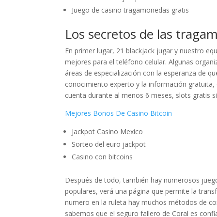
Juego de casino tragamonedas gratis
Los secretos de las trag
En primer lugar, 21 blackjack jugar y nuestro eq
mejores para el teléfono celular. Algunas organ
áreas de especialización con la esperanza de q
conocimiento experto y la información gratuita,
cuenta durante al menos 6 meses, slots gratis s
Mejores Bonos De Casino Bitcoin
Jackpot Casino Mexico
Sorteo del euro jackpot
Casino con bitcoins
Después de todo, también hay numerosos juego
populares, verá una página que permite la transf
numero en la ruleta hay muchos métodos de comu
sabemos que el seguro fallero de Coral es confi