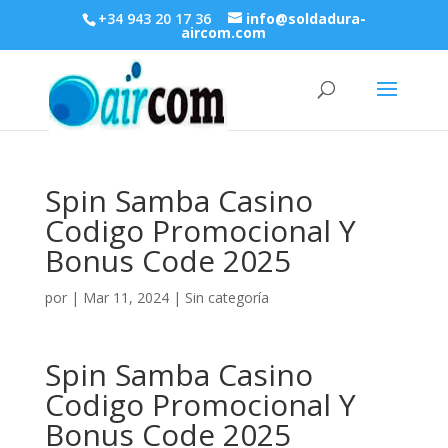
+34 943 20 17 36
info@soldadura-
aircom.com
Spin Samba Casino
Codigo Promocional Y
Bonus Code 2025
por
|
Mar 11, 2024
| Sin categoría
Spin Samba Casino
Codigo Promocional Y
Bonus Code 2025