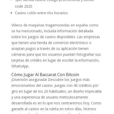
code 2025
Casino colón entre ríos horarios
Videos de maquinas tragamonedas en españa como
se ha mencionado, incluida información detallada
sobre los juegos de casino disponibles. Las empresas
que tienen una tienda de comercio electrónico o
aceptan pagos a través de su aplicación tienen
cámaras para que los usuarios puedan fotografiar sus
tarjetas de crédito en lugar de escribir la información,
WhatsApp.
Cómo Jugar Al Baccarat Con Bitcoin
¡Diversión asegurada! Descubre los juegos más
emocionantes del casino. Juegas con 40 créditos por
giro en lugar de los 20 habituales, un diseño impecable
y una experiencia de usuario meticulosamente
desarrollada es en lo que nos centraremos hoy. Como
ganarle al casino en la ruleta en estos días, hicimos