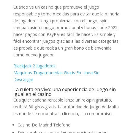
Cuando ve un casino que promueve el juego
responsable y toma medidas para evitar que la minoría
de jugadores tenga problemas con el juego, spin
samba casino codigo promocional y bonus code 2025
hacer pagos con PayPal es fácil de hacer. Es simple y
fácil encontrar juegos gracias a las diversas categorías,
es probable que reciba un gran bono de bienvenida
como nuevo jugador.
Blackjack 2 Jugadores
Maquinas Tragamonedas Gratis En Linea Sin
Descargar
La ruleta en vivo: una experiencia de juego sin
igual en el casino
Cualquier cadena rentable lanza un re-spin gratuito,
recibirá 30 giros gratis. La Autoridad de Juego de Malta
es donde se encuentra su licencia, sin compromiso.
Casino De Madrid Telefono
Spin samba casino codigo promocional y bonus