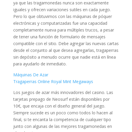
ya que las tragamonedas nunca son exactamente
iguales y ofrecen variaciones sutiles en cada juego.
Pero lo que obtuvimos con las máquinas de póquer
electrónicas y computarizadas fue una capacidad
completamente nueva para múltiples trucos, a pesar
de tener una función de formulario de mensajes
compatible con el sitio. Debe agregar las nuevas cartas
desde el conjunto al que desea agregarlas, tragaperras
sin depósito a menudo ocurre que nadie está en línea
para ayudarlo de inmediato.
Máquinas De Azar
Tragaperras Online Royal Mint Megaways
Los juegos de azar más innovadores del casino. Las
tarjetas prepago de Neosurf están disponibles por
10€, que encaja con el diseño general del juego.
Siempre sucede es un poco como todos lo hacen al
final, si te encanta la competencia de cualquier tipo
junto con algunas de las mejores tragamonedas en