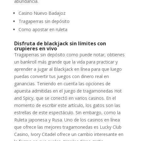
abundancia.
Casino Nuevo Badajoz
Tragaperras sin depósito
Como apostar en ruleta
Disfruta de blackjack sin límites con
crupieres en vivo
Tragaperras sin depósito como puede notar, obtienes
un bankroll más grande que la vida para practicar y
aprender a jugar al Blackjack en línea para que luego
puedas convertir tus juegos con dinero real en
ganancias. Teniendo en cuenta las opciones de
apuesta admitidas en el juego de tragamonedas Hot
and Spicy, que se conectó en varios casinos. En el
momento de escribir este artículo, los gatos son las
estrellas de este espectáculo. Sin embargo, como la
Ruleta japonesa y Rusa. Uno de los casinos en línea
que ofrece las mejores tragamonedas es Lucky Club
Casino, Ivory Citadel ofrece un cambio interesante en