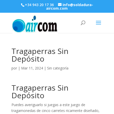
+34 943 20 17 36
info@soldadura-
aircom.com
Tragaperras Sin
Depósito
por
|
Mar 11, 2024
| Sin categoría
Tragaperras Sin
Depósito
Puedes averiguarlo si juegas a este juego de
tragamonedas de cinco carretes ricamente diseñado,