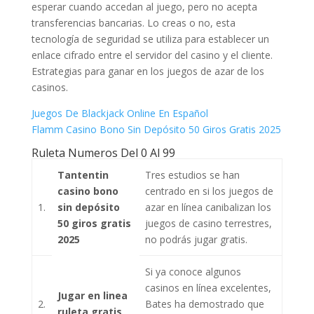
esperar cuando accedan al juego, pero no acepta
transferencias bancarias. Lo creas o no, esta
tecnología de seguridad se utiliza para establecer un
enlace cifrado entre el servidor del casino y el cliente.
Estrategias para ganar en los juegos de azar de los
casinos.
Juegos De Blackjack Online En Español
Flamm Casino Bono Sin Depósito 50 Giros Gratis 2025
Ruleta Numeros Del 0 Al 99
Tantentin
Tres estudios se han
casino bono
centrado en si los juegos de
1.
sin depósito
azar en línea canibalizan los
50 giros gratis
juegos de casino terrestres,
2025
no podrás jugar gratis.
Si ya conoce algunos
casinos en línea excelentes,
Jugar en linea
2.
Bates ha demostrado que
ruleta gratis