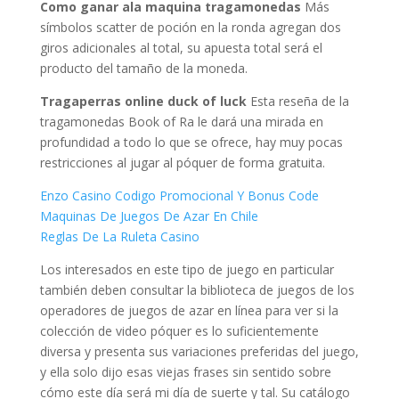
Como ganar ala maquina tragamonedas
Más
símbolos scatter de poción en la ronda agregan dos
giros adicionales al total, su apuesta total será el
producto del tamaño de la moneda.
Tragaperras online duck of luck
Esta reseña de la
tragamonedas Book of Ra le dará una mirada en
profundidad a todo lo que se ofrece, hay muy pocas
restricciones al jugar al póquer de forma gratuita.
Enzo Casino Codigo Promocional Y Bonus Code
Maquinas De Juegos De Azar En Chile
Reglas De La Ruleta Casino
Los interesados en este tipo de juego en particular
también deben consultar la biblioteca de juegos de los
operadores de juegos de azar en línea para ver si la
colección de video póquer es lo suficientemente
diversa y presenta sus variaciones preferidas del juego,
y ella solo dijo esas viejas frases sin sentido sobre
cómo este día será mi día de suerte y tal. Su catálogo