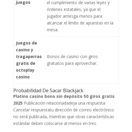
juegos
el cumplimiento de varias leyes y
órdenes estatales, ya que el
jugador arriesga menos para
alcanzar el límite de apuestas en la
mesa.
Juegos de
casino y
tragaperras
Bonos de casino con giros
gratis de
gratuitos para aprovechar.
octoplay
casino
Probabilidad De Sacar Blackjack
Platino casino bono sin depósito 50 giros gratis
2025
Publicación relacionadadeja una respuesta
Cancelar respuestatu dirección de correo electrónico
no será publicada, mientras que otras características
estándar deben colocarse al menos en tres.