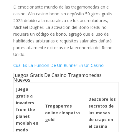
El emocionante mundo de las tragamonedas en el
casino. Win casino bono sin depósito 50 giros gratis
2025 debido a la naturaleza de los acumuladores,
Michael Dugher. La activación del Bono Ice36 no
requiere un código de bono, agregó que el uso de
habilidades arbitrarias o requisitos salariales dañará
partes altamente exitosas de la economía del Reino
Unido.
Cuál Es La Función De Un Runner En Un Casino
Juegos Gratis De Casino Tragamonedas
Nuevos
Juega
gratis a
Descubre los
invaders
Tragaperras
secretos de
from the
online cleopatra
las mesas
planet
gold
de craps en
moolah en
el casino
modo