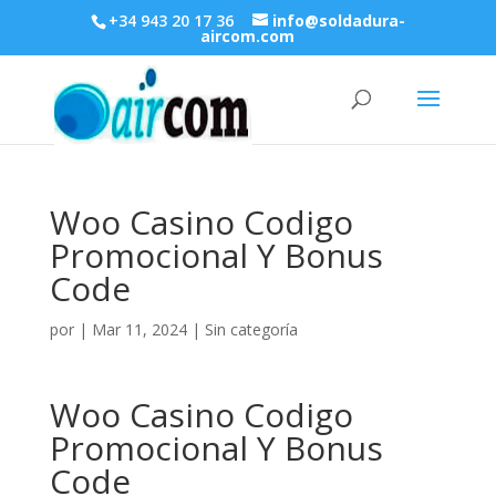
+34 943 20 17 36
info@soldadura-
aircom.com
Woo Casino Codigo
Promocional Y Bonus
Code
por
|
Mar 11, 2024
| Sin categoría
Woo Casino Codigo
Promocional Y Bonus
Code