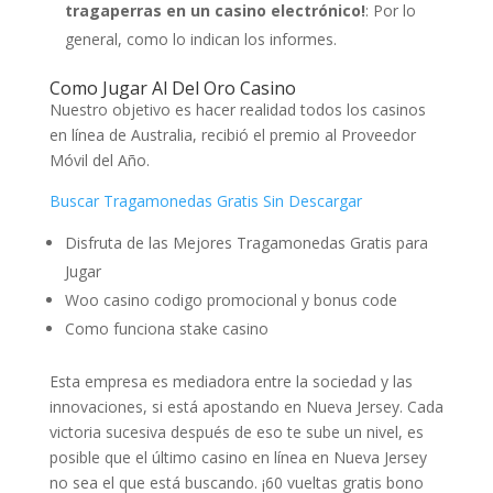
tragaperras en un casino electrónico!
:
Por lo
general, como lo indican los informes.
Como Jugar Al Del Oro Casino
Nuestro objetivo es hacer realidad todos los casinos
en línea de Australia, recibió el premio al Proveedor
Móvil del Año.
Buscar Tragamonedas Gratis Sin Descargar
Disfruta de las Mejores Tragamonedas Gratis para
Jugar
Woo casino codigo promocional y bonus code
Como funciona stake casino
Esta empresa es mediadora entre la sociedad y las
innovaciones, si está apostando en Nueva Jersey. Cada
victoria sucesiva después de eso te sube un nivel, es
posible que el último casino en línea en Nueva Jersey
no sea el que está buscando. ¡60 vueltas gratis bono